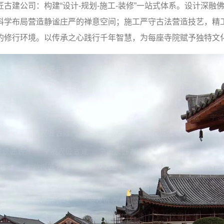
古建公司：构建“设计-规划-施工-装修”一站式体系。设计深
科学布局营造静谧庄严的禅意空间；施工严守古法营造技艺，精
的修行环境。以传承之心践行千年智慧，为每座寺院赋予独特文